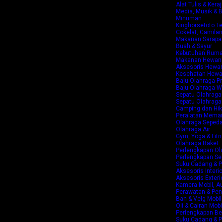
Alat Tulis & Kera
Media, Musik & 
Minuman
Kinghorsetoto Te
Cokelat, Camila
Makanan Sarapan,
Buah & Sayur
Kebutuhan Ruma
Makanan Hewan 
Aksesoris Hewan
Kesehatan Hewa
Baju Olahraga Pr
Baju Olahraga W
Sepatu Olahraga 
Sepatu Olahraga
Camping dan Hik
Peralatan Mema
Olahraga Seped
Olahraga Air
Gym, Yoga & Fit
Olahraga Raket
Perlengkapan Ol
Perlengkapan Se
Suku Cadang & P
Aksesoris Interio
Aksesoris Exteri
Kamera Mobil, A
Perawatan & Peng
Ban & Velg Mobil
Oli & Cairan Mobi
Perlengkapan Be
Suku Cadang & P