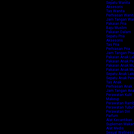
Sepatu Wanita
Aksesoris
Tas Wanita
Perhiasan Wanit
Jam Tangan Wan
Pakaian Pria
Baju Muslim
Pakaian Dalam
Sepatu Pria
Aksesoris
Tas Pria
Perhiasan Pria
Jam Tangan Pria
Pakaian Anak Lak
Pakaian Anak P
Pakaian Anak Mus
Pakaian Anak M
Sepatu Anak Laki
Sepatu Anak Pe
Tas Anak
Perhiasan Anak
Jam Tangan Ana
Perawatan Kulit
Makeup
Perawatan Ramb
Perawatan Tubu
Perawatan Diri
Parfum
Alat Kecantikan
Suplemen Maka
Alat Medis
Sexual Wellness