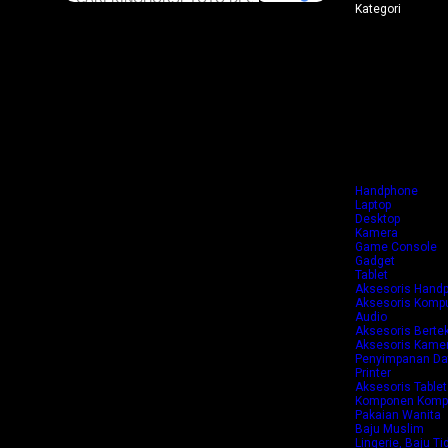
Kategori
Peralatan Elektro
Aksesoris Elektr
Fashion & Akses
Fashion & Akseso
Fashion & Akses
Kesehatan & Kec
Bayi & Mainan
TV & Elektronik
Keperluan Rumah
Kebutuhan Ruma
Olahraga & Outd
Otomotif
Handphone
Laptop
Desktop
Kamera
Game Console
Gadget
Tablet
Aksesoris Hand
Aksesoris Kompu
Audio
Aksesoris Berte
Aksesoris Kame
Penyimpanan Da
Printer
Aksesoris Tablet
Komponen Komp
Pakaian Wanita
Baju Muslim
Lingerie, Baju Ti